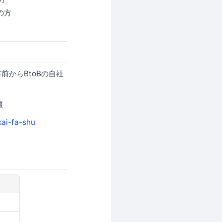
の方
前からBtoBの自社
壇
ai-fa-shu