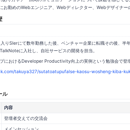
業にお勤めのWebエンジニア、Webディレクター、Webデザイナー
歴
に入りSIerにて数年勤務した後、ベンチャー企業に転職その後、半年
alkNoteに入社し、自社サービスの開発を担当。
おけるDeveloper Productivity向上の実例という勉強会で登
ck.com/takuya327/sutatoatupufalse-kaosu-wosheng-kiba-kuk
ール
内容
登壇者交えての交流会
メインセッション